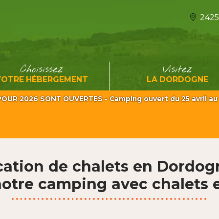
2425
Choisissez
Visitez
VOTRE HÉBERGEMENT
LA DORDOGNE
OUR 2026 SONT OUVERTES - Camping ouvert du 25 avril au
cation de chalets en Dordogn
otre camping avec chalets