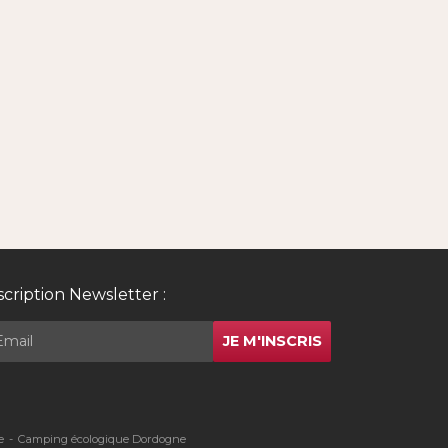
scription Newsletter :
JE M'INSCRIS
e
Camping écologique Dordogne