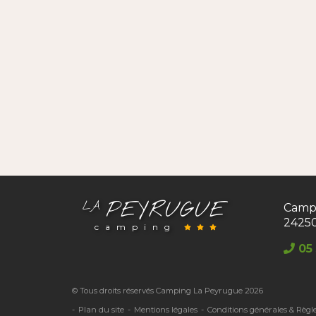
PEYRUGUE
LA
Camp
2425
camping
05 
© Tous droits réservés Camping La Peyrugue 2026
Plan du site
Mentions légales
Conditions générales & Règl