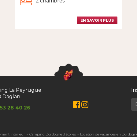
2 chambres
EN SAVOIR PLUS
ing La Peyrugue
In
0 Daglan
Facebook
Instagram
53 28 40 26
ement intérieur
Camping Dordogne 3 étoiles
Location de vacances en Dordogn