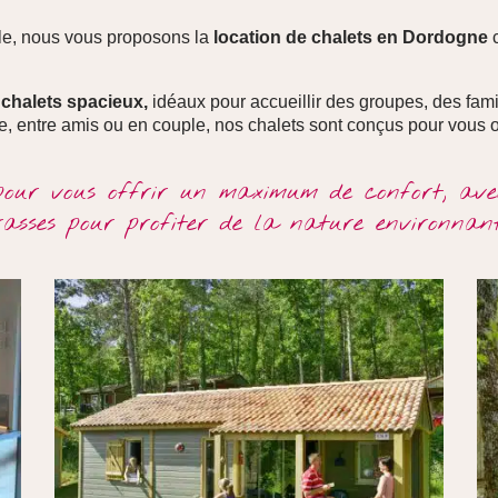
le, nous vous proposons la
location de chalets en Dordogne
c
chalets spacieux,
idéaux pour accueillir des groupes, des fam
, entre amis ou en couple, nos chalets sont conçus pour vous off
 pour vous offrir un maximum de confort, avec
rasses pour profiter de la
nature
environnant