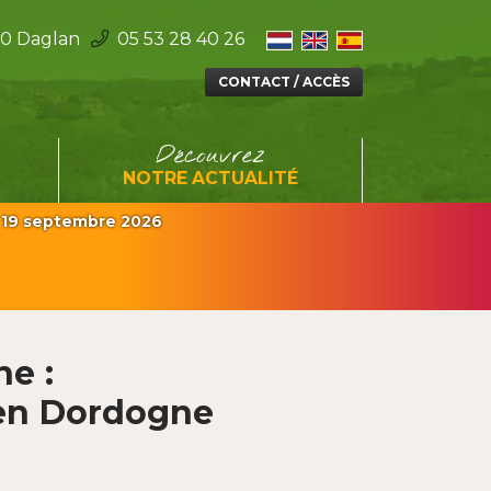
0 Daglan
05 53 28 40 26
Facebook
Instagram
CONTACT / ACCÈS
Découvrez
NOTRE ACTUALITÉ
 19 septembre 2026
e :
 en Dordogne