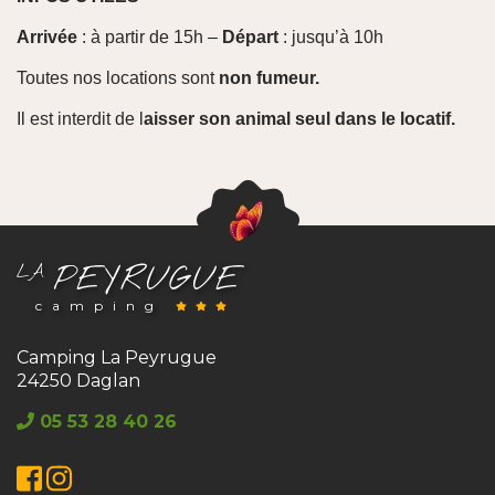
Arrivée
: à partir de 15h –
Départ
: jusqu’à 10h
Toutes nos locations sont
non fumeur.
Il est interdit de l
aisser son animal seul dans le locatif.
PEYRUGUE
LA
camping
Camping La Peyrugue
24250 Daglan
05 53 28 40 26
Facebook
Instagram