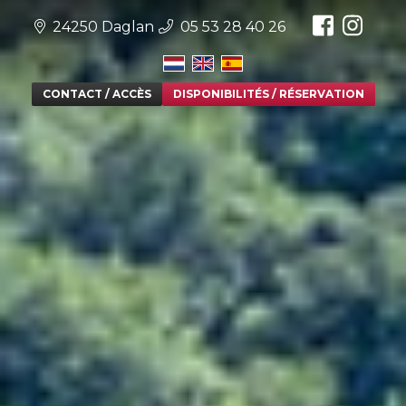
Facebook
Insta
24250 Daglan
05 53 28 40 26
CONTACT / ACCÈS
DISPONIBILITÉS / RÉSERVATION