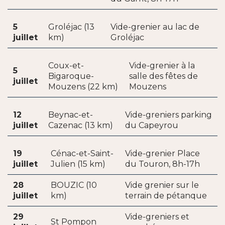
5
Groléjac (13
Vide-grenier au lac de
juillet
km)
Groléjac
Coux-et-
Vide-grenier à la
5
Bigaroque-
salle des fêtes de
juillet
Mouzens (22 km)
Mouzens
12
Beynac-et-
Vide-greniers parking
juillet
Cazenac (13 km)
du Capeyrou
19
Cénac-et-Saint-
Vide-grenier Place
juillet
Julien (15 km)
du Touron, 8h-17h
28
BOUZIC (10
Vide grenier sur le
juillet
km)
terrain de pétanque
29
Vide-greniers et
St Pompon