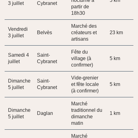
nocturne à
5 km
3 juillet
Cybranet
partir de
18h30
Marché des
Vendredi
Belvès
créateurs et
23 km
3 juillet
artisans
Fête du
Samedi 4
Saint-
village (à
5 km
juillet
Cybranet
confirmer)
Vide-grenier
Dimanche
Saint-
et fête locale
5 km
5 juillet
Cybranet
(à confirmer)
Marché
Dimanche
traditionnel du
Daglan
1 km
5 juillet
dimanche
matin
Marché