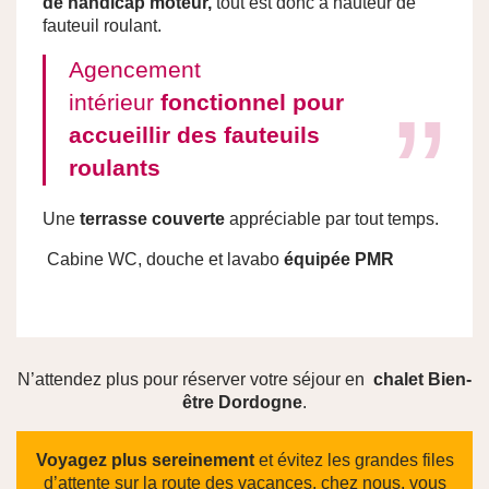
de handicap moteur,
tout est donc à hauteur de
fauteuil roulant.
Agencement
intérieur
fonctionnel pour
accueillir des fauteuils
roulants
Une
terrasse couverte
appréciable par tout temps.
Cabine WC, douche et lavabo
équipée PMR
N’attendez plus pour réserver votre séjour en
chalet Bien-
être Dordogne
.
Voyagez plus sereinement
et évitez les grandes files
d’attente sur la route des vacances, chez nous, vous