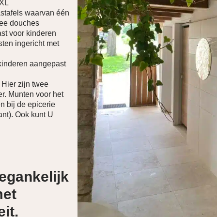
XXL
stafels waarvan één
twee douches
st voor kinderen
sten ingericht met
 kinderen aangepast
Hier zijn twee
. Munten voor het
en bij de epicerie
ant). Ook kunt U
oegankelijk
met
it.