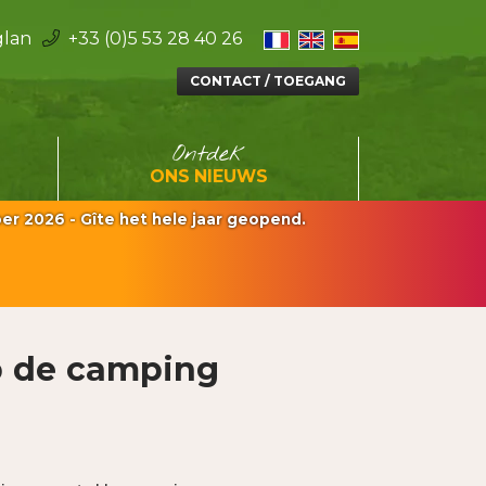
lan
+33 (0)5 53 28 40 26
Facebook
Instagram
CONTACT / TOEGANG
Ontdek
ONS ​​NIEUWS
r 2026 - Gîte het hele jaar geopend.
p de camping