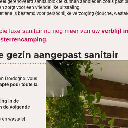
heel gerenoveerd sanitairblok te kunnen aanbieden zoals past bi
 zorgt voor een vriendelijke uitstraling.
het ene is bestemd voor persoonlijke verzorging (douche, wastafe
oie luxe sanitair nu nog meer van uw
verblijf i
 sterrencamping.
e gezin aangepast sanitair
 en Dordogne, vous
apté pour toute la
ing in de
n de volgende
 en wastafel