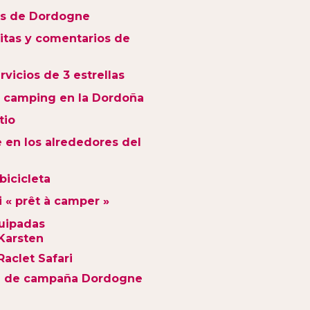
s de Dordogne
sitas y comentarios de
rvicios de 3 estrellas
e camping en la Dordoña
tio
 en los alrededores del
bicicleta
i « prêt à camper »
uipadas
Karsten
Raclet Safari
a de campaña Dordogne