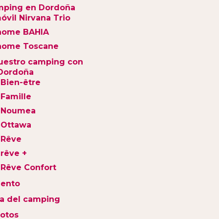
mping en Dordoña
óvil Nirvana Trio
home BAHIA
home Toscane
uestro camping con
 Dordoña
 Bien-être
 Famille
t Noumea
 Ottawa
 Rêve
 rêve +
 Rêve Confort
iento
ra del camping
fotos