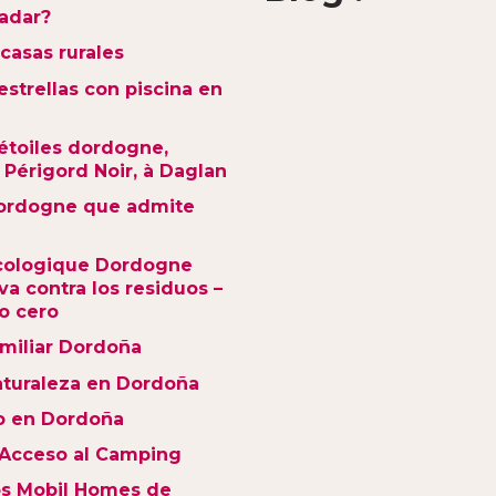
nadar?
 casas rurales
strellas con piscina en
étoiles dordogne,
Périgord Noir, à Daglan
ordogne que admite
cologique Dordogne
iva contra los residuos –
o cero
miliar Dordoña
turaleza en Dordoña
o en Dordoña
 Acceso al Camping
os Mobil Homes de