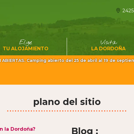
2425
Elige
Visita
TU ALOJAMIENTO
LA DORDOÑA
IERTAS. Camping abierto del 25 de abril al 19 de septiemb
plano del sitio
Blog :
n la Dordoña?