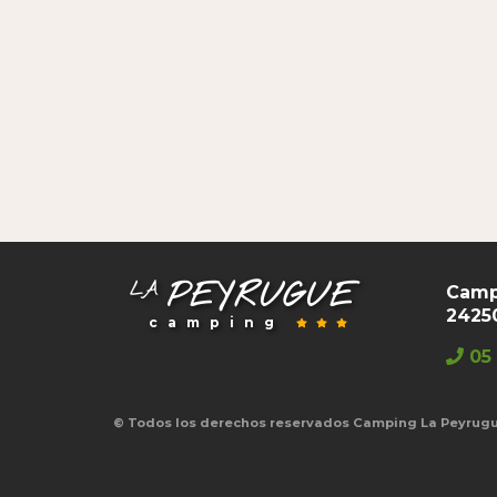
PEYRUGUE
LA
Camp
2425
camping
05 
© Todos los derechos reservados Camping La Peyrug