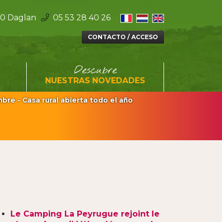
0 Daglan
05 53 28 40 26
Facebook
Instagram
CONTACTO / ACCESO
Descubre
NUESTRAS NOVEDADES
re - Casa rural abierta todo el año
Le Camping La Peyrugue rejoint le